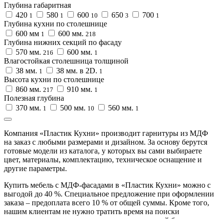
Глубина габаритная
420
580
600
650
700
1
1
10
3
1
Глубина кухни по столешнице
600 мм
600 мм.
1
218
Глубина нижних секций по фасаду
570 мм.
600 мм.
216
1
Влагостойкая столешница толщиной
38 мм.
38 мм. в 2D.
1
1
Высота кухни по столешнице
860 мм.
910 мм.
217
1
Полезная глубина
370 мм.
500 мм.
560 мм.
1
10
1
Компания «Пластик Кухни» производит гарнитуры из МДФ
на заказ с любыми размерами и дизайном. За основу берутся
готовые модели из каталога, у которых вы сами выбираете
цвет, материалы, комплектацию, техническое оснащение и
другие параметры.
Купить мебель с МДФ-фасадами в «Пластик Кухни» можно с
выгодой до 40 %. Специальное предложение при оформлении
заказа – предоплата всего 10 % от общей суммы. Кроме того,
нашим клиентам не нужно тратить время на поиски