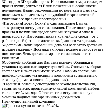
3
Создадим 3D дизайн-проект
На основании замера создадим
проект кухни, учитывая Ваши пожелания и особенности
помещения. Дадим рекомендации по розеткам и фартуку,
подскажем как сделать кухню удобной и эргономичной,
учитывая все правила проектирования.
4
Изготовим
Проект (эскиз) кухни высылаем Вам на
электронную почту для согласования. После подтверждения
проекта и получения предоплаты мы запускаем заказ в
производство. Изготовим заказ в кратчайшие сроки – от 5
рабочих дней (в зависимости от выбранного материала).
5
Доставим
В запланированный день мы бесплатно доставим
изделие заказчику. Доставка включает подъем и занос груза в
помещение. День доставки заранее согласовывается с
клиентом!
6
Соберем
В удобный для Вас день приедут сборщики и
установят кухню или корпусную мебель. Стоимость сборки
составляет 10% от стоимости заказа. Помимо сборки, мы
профессионально установим и подключим встраиваемую
технику (кроме газового оборудования).
7
Гарантия
Согласно действующего законодательства РФ,
гарантия на всю, производимую нашей компанией, мебель
составляет 24 месяца. Обязательства вступают в силу с
момента подписания гарантийных документов.
Преимущества нашей компании