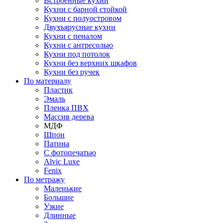
Встроенные кухни
Кухни с барной стойкой
Кухни с полуостровом
Двухъярусные кухни
Кухни с пеналом
Кухни с антресолью
Кухни под потолок
Кухни без верхних шкафов
Кухни без ручек
По материалу
Пластик
Эмаль
Пленка ПВХ
Массив дерева
МДФ
Шпон
Патина
С фотопечатью
Alvic Luxe
Fenix
По метражу
Маленькие
Большие
Узкие
Длинные