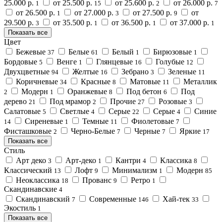
25.000 р.
от 25.500 р.
от 25.600 р.
от 26.000 р.
1
15
2
7
от 26.500 р.
от 27.000 р.
от 27.500 р.
от
1
3
9
29.500 р.
от 35.500 р.
от 36.500 р.
от 37.000 р.
3
1
1
1
Показать все
Цвет
Бежевые
Белые
Белый
Бирюзовые
37
61
1
1
Бордовые
Венге
Глянцевые
Голубые
5
1
16
12
Двухцветные
Желтые
Зебрано
Зеленые
94
16
3
11
Коричневые
Красные
Матовые
Металлик
34
8
11
Модерн
Оранжевые
Под бетон
Под
2
1
8
6
дерево
Под мрамор
Прочие
Розовые
21
2
27
3
Салатовые
Светлые
Серые
Серые
Синие
5
4
22
4
Сиреневые
Темные
Фиолетовые
14
1
11
7
Фисташковые
Черно-Белые
Черные
Яркие
2
7
7
17
Показать все
Стиль
Арт деко
Арт-деко
Кантри
Классика
3
1
4
8
Классический
Лофт
Минимализм
Модерн
13
9
1
85
Неоклассика
Прованс
Ретро
18
9
1
Скандинавские
4
Скандинавский
Современные
Хай-тек
7
146
33
Экостиль
1
Показать все