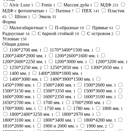
Alvic Luxe
Fenix
Массив дуба
МДФ
1
1
1
231
МДФ с фотопечатью
Патина
ПВХ
Пластик
1
7
141
Шпон
Эмаль
65
1
35
Форма
Малогабаритные
П-образные
Прямые
3
19
61
Радиусные
С барной стойкой
С островом
34
19
2
Угловые
150
Общая длина
1100*2700 мм.
1170*3400*1500 мм.
1
1
1200*2400*2900 мм.
1200*2600*1600 мм.
1
1
1200*2600*2250 мм.
1200*3000 мм.
1200*3200 мм.
1
1
1
1250*2250 мм.
1250*2850 мм.
1300*2050 мм.
2
1
1
1400 мм.
1400*2800*1800 мм.
2
1
1400*3080 мм.
1400*3900*1500 мм.
1
1
1450*1990 мм.
1500*2400 мм.
1500*2600 мм.
1
1
1
1500*3150 мм.
1500*3350 мм.
1500*3600 мм.
1
1
1
1600*2000 мм.
1600*2350 мм.
1600*3100 мм.
1
1
1
1650*2700 мм.
1700 мм.
1700*2900 мм.
1
1
1
1700*3000. мм.
1750 мм.
1780 мм.
1800 мм.
1
1
1
1
1800*2400*3250 мм.
1800*2970 мм.
1
1
1800*3100 мм.
1800*3400 мм.
1800*4200 мм.
1
1
1
1810*2690 мм.
1900 и 2000 мм.
1900 мм.
1
1
2