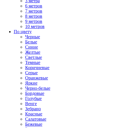
3 метра
6 метров
7 метров
8 метров
9 метров
10 метров
По цвету
Черные
Белые
Синие
Желтые
Светлые
Темные
Коричневые
Серые
Оранжевые
Яркие
Черно-белые
Бордовые
Голубые
Венге
Зебрано
Красные
Салатовые
Бежевые