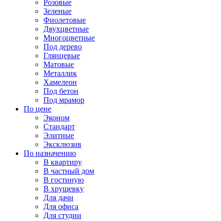
Розовые
Зеленые
Фиолетовые
Двухцветные
Многоцветные
Под дерево
Глянцевые
Матовые
Металлик
Хамелеон
Под бетон
Под мрамор
По цене
Эконом
Стандарт
Элитные
Эксклюзив
По назначению
В квартиру
В частный дом
В гостиную
В хрущевку
Для дачи
Для офиса
Для студии