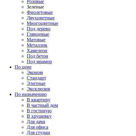
Розовые
Зеленые
Фиолетовые
Двухцветные
Многоцветные
Под дерево
Глянцевые
Матовые
Металлик
Хамелеон
Под бетон
Под мрамор
По цене
Эконом
Стандарт
Элитные
Эксклюзив
По назначению
В квартиру
В частный дом
В гостиную
В хрущевку
Для дачи
Для офиса
Для студии