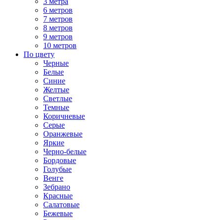
3 метра
6 метров
7 метров
8 метров
9 метров
10 метров
По цвету
Черные
Белые
Синие
Желтые
Светлые
Темные
Коричневые
Серые
Оранжевые
Яркие
Черно-белые
Бордовые
Голубые
Венге
Зебрано
Красные
Салатовые
Бежевые