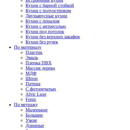
Встроенные кухни
Кухни с барной стойкой
Кухни с полуостровом
Двухъярусные кухни
Кухни с пеналом
Кухни с антресолью
Кухни под потолок
Кухни без верхних шкафов
Кухни без ручек
По материалу
Пластик
Эмаль
Пленка ПВХ
Массив дерева
МДФ
Шпон
Патина
С фотопечатью
Alvic Luxe
Fenix
По метражу
Маленькие
Большие
Узкие
Длинные