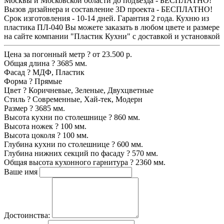
Москвы и Московской области до подъезда - БЕСПЛАТНО!
Вызов дизайнера и составление 3D проекта - БЕСПЛАТНО!
Срок изготовления - 10-14 дней. Гарантия 2 года. Кухню из
пластика ПЛ-040 Вы можете заказать в любом цвете и размере
на сайте компании "Пластик Кухни" с доставкой и установкой
Цена за погонный метр
?
от 23.500 р.
Общая длина
?
3685 мм.
Фасад
?
МДФ, Пластик
Форма
?
Прямые
Цвет
?
Коричневые, Зеленые, Двухцветные
Стиль
?
Современные, Хай-тек, Модерн
Размер
?
3685 мм.
Высота кухни по столешнице
?
860 мм.
Высота ножек
?
100 мм.
Высота цоколя
?
100 мм.
Глубина кухни по столешнице
?
600 мм.
Глубина нижних секций по фасаду
?
570 мм.
Общая высота кухонного гарнитура
?
2360 мм.
Ваше имя
Достоинства: