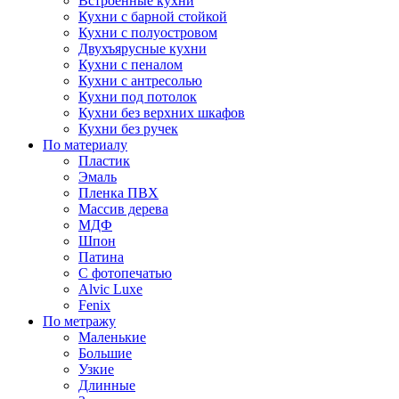
Встроенные кухни
Кухни с барной стойкой
Кухни с полуостровом
Двухъярусные кухни
Кухни с пеналом
Кухни с антресолью
Кухни под потолок
Кухни без верхних шкафов
Кухни без ручек
По материалу
Пластик
Эмаль
Пленка ПВХ
Массив дерева
МДФ
Шпон
Патина
С фотопечатью
Alvic Luxe
Fenix
По метражу
Маленькие
Большие
Узкие
Длинные