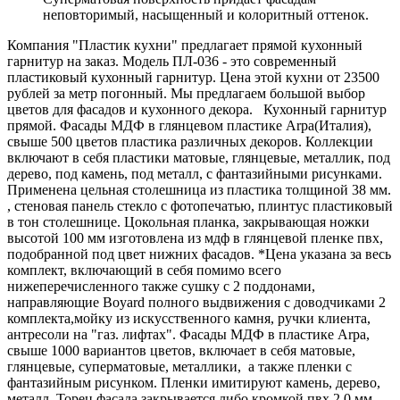
неповторимый, насыщенный и колоритный оттенок.
Компания "Пластик кухни" предлагает прямой кухонный
гарнитур на заказ. Модель ПЛ-036 - это современный
пластиковый кухонный гарнитур. Цена этой кухни от 23500
рублей за метр погонный. Мы предлагаем большой выбор
цветов для фасадов и кухонного декора. Кухонный гарнитур
прямой. Фасады МДФ в глянцевом пластике Arpa(Италия),
свыше 500 цветов пластика различных декоров. Коллекции
включают в себя пластики матовые, глянцевые, металлик, под
дерево, под камень, под металл, с фантазийными рисунками.
Применена цельная столешница из пластика толщиной 38 мм.
, стеновая панель стекло с фотопечатью, плинтус пластиковый
в тон столешнице. Цокольная планка, закрывающая ножки
высотой 100 мм изготовлена из мдф в глянцевой пленке пвх,
подобранной под цвет нижних фасадов. *Цена указана за весь
комплект, включающий в себя помимо всего
нижеперечисленного также сушку с 2 поддонами,
направляющие Boyard полного выдвижения с доводчиками 2
комплекта,мойку из искусственного камня, ручки клиента,
антресоли на "газ. лифтах". Фасады МДФ в пластике Arpa,
свыше 1000 вариантов цветов, включает в себя матовые,
глянцевые, суперматовые, металлики, а также пленки с
фантазийным рисунком. Пленки имитируют камень, дерево,
металл. Торец фасада закрывается либо кромкой пвх 2,0 мм,