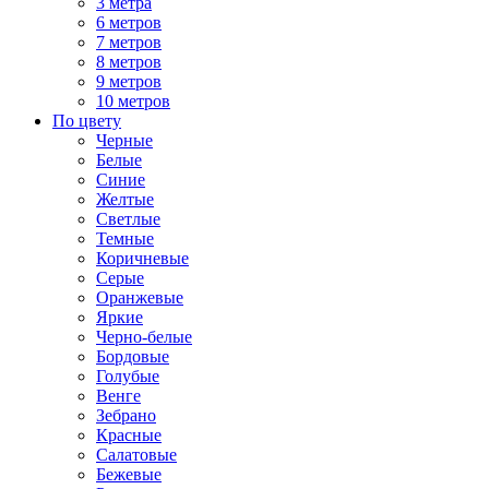
3 метра
6 метров
7 метров
8 метров
9 метров
10 метров
По цвету
Черные
Белые
Синие
Желтые
Светлые
Темные
Коричневые
Серые
Оранжевые
Яркие
Черно-белые
Бордовые
Голубые
Венге
Зебрано
Красные
Салатовые
Бежевые