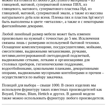
можно изготовить из любого доступного материала – из
глянцевой, матовой, суперматовой пленки ПВХ, из
глянцевого, матового, суперматового пластика Hpl, из
глянцевой, матовой, суперматовой эмали, а также из массива
натурального дуба или ясеня. Пленка пвх и пластик hpl могут
быть выполнены в цвете «металлик», а также и с некоторыми
фантазийными декорами.
Любой линейный размер мебели может быть изменен
произвольно на нужный с точностью до 5 мм. Исключения
связаны лишь с размерами используемой бытовой техники.
Оснащение комплектующими, посудосушителями, мойками,
смесителями, выдвижными механизмами, ручками,
петлями,интегрированной светодиодной подсветкой,
выдвижными сетками, лотками и организациями для
столовых приборов, гигиеническими поддонами,
водоотбойниками, цокольными планками, декоративными
опорами, выдвижными мусорными контейнерами и прочим –
осуществляется по выбору заказчика.
Позиций для выбора – свыше 1000. В своих изделиях мы
используем фурнитуру таких известных производителей как
Boyard, Firmax, Blum, Hettich и других. В данной модели
также можно использовать фурнитуру любого производителя.