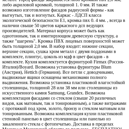
либо акриловой кромкой, толщиной 1. 0 мм. И также
возможно изготовление фасадов радиусной формы - как
выгнутых, так и вогнутых. Каркас - ЛДСП класса
экологической безопасности Е1, кромка пвх 0. 4 мм. , всегда в
наличии свыше 50 цветов каркасного дсп ведущих
производителей. Материал корпуса может быть как
однотонным, так и имитирующим древесную структуру, а
также "шагрень". Кромка ПВХ лицевых поверхностей может
быть толщиной 2,0 мм. В набор входит: нижние секции,
верхние секции, сушка хром металл с двумя поддонами в
комплекте, плинтус, цоколь из мдф в цвет фасадов - в
комплекте. Кухня комплектуется фурнитурой Firmax (Россия-
Италия)/Boyard. Возможна установка фурнитуры Blum
(Австрия), Hettich (Германия). Все петли с доводчиками,
выдвижные ящики оснащены механизмами полного
выдвижения. Возможна установка пластиковой влагостойкой
столешницы, толщиной 28 или 38 мм или столешницы из
искусственного камня Samsung, Grandex. Возможна
комплектация фасадами со стеклом (свыше 20 различных
видов, как матовым, так и тонированным), а также витражами
с протяжкой под хром, золото, бронзу и стеклом матовым или
тонированным. Возможна комплектация кухни пластиковой
стеновой панелью в цвет столешницы или панелью из
закаленного стекла с фотопечатью. Доставка в пределах