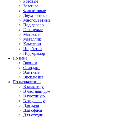
Розовые
Зеленые
Фиолетовые
Двухцветные
Многоцветные
Под дерево
Глянцевые
Матовые
Металлик
Хамелеон
Под бетон
Под мрамор
По цене
Эконом
Стандарт
Элитные
Эксклюзив
По назначению
В квартиру
В частный дом
В гостиную
В хрущевку
Для дачи
Для офиса
Для студии