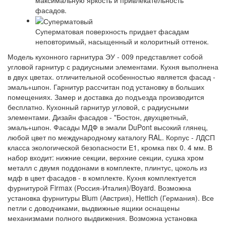
фасадов.
Суперматовая поверхность придает фасадам
неповторимый, насыщенный и колоритный оттенок.
Модель кухонного гарнитура ЭУ - 009 представляет собой
угловой гарнитур с радиусными элементами. Кухня выполнена
в двух цветах. отличительной особенностью является фасад -
эмаль+шпон. Гарнитур рассчитан под установку в больших
помещениях. Замер и доставка до подъезда производится
бесплатно. Кухонный гарнитур угловой, с радиусными
элементами. Дизайн фасадов - "Бостон, двухцветный,
эмаль+шпон. Фасады МДФ в эмали DuPont высокий глянец,
любой цвет по международному каталогу RAL. Корпус - ЛДСП
класса экологической безопасности Е1, кромка пвх 0. 4 мм. В
набор входит: нижние секции, верхние секции, сушка хром
металл с двумя поддонами в комплекте, плинтус, цоколь из
мдф в цвет фасадов - в комплекте. Кухня комплектуется
фурнитурой Firmax (Россия-Италия)/Boyard. Возможна
установка фурнитуры Blum (Австрия), Hettich (Германия). Все
петли с доводчиками, выдвижные ящики оснащены
механизмами полного выдвижения. Возможна установка